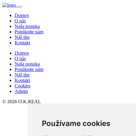
Domov
O nás
Naša ponuka
Ponúknite nám
Náš tím
Kontakt
Domov
O nás
Naša ponuka
Ponúknite nám
Náš tím
Kontakt
Cookies
Admin
© 2026 O.K.REAL
Používame cookies